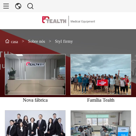
>
Sobre nós
>
Styl firmy
casa
Nova fábrica
Família Tealth