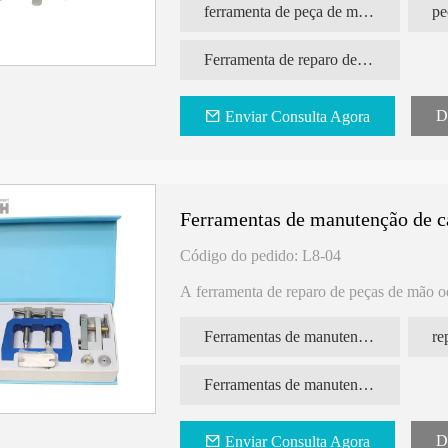
de irrigação interna.
ferramenta de peça de mão odontológica
Ferramenta de reparo de peça de mão odontológica de baixa velocidade para Tealth
D
Enviar Consulta Agora
Ferramentas de manutenção de c
Código do pedido: L8-04
A ferramenta de reparo de peças de mão od
profissional e essencial para manutenção 
foi projetada especificamente para garant
Ferramentas de manutenção
re
odontológicas, tornando-a uma ferramenta 
Características principais:
Ferramentas de manutenção de cartuchos
1. Reparo de manutenção de turbina de ca
odontológica de alta velocidade Tealth é u
garantindo que funcionem de forma eficie
D
Enviar Consulta Agora