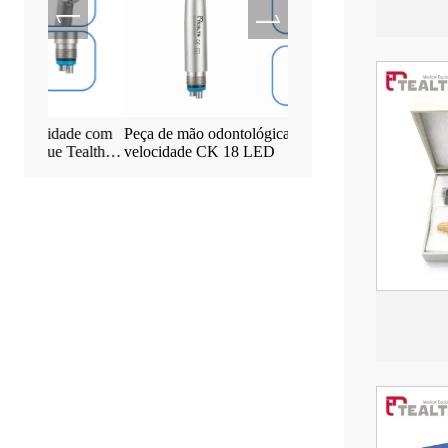
de com
Peça de mão odontológica de alta
Máquina de Implante Mot
Tealth®
velocidade CK 18 LED
EM-3 com Tela Sensível