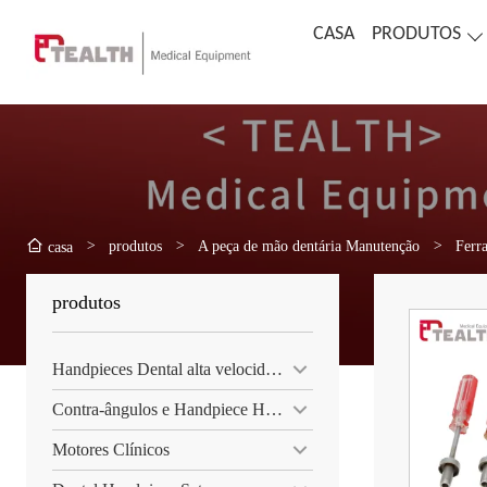
CASA
PRODUTOS
>
produtos
>
A peça de mão dentária Manutenção
>
Ferr
casa
produtos
Handpieces Dental alta velocidade
Contra-ângulos e Handpiece Hetero
Motores Clínicos