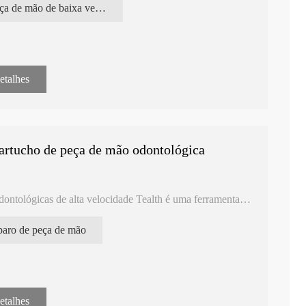
peça de mão de baixa velocidade
etalhes
artucho de peça de mão odontológica
ontológicas de alta velocidade Tealth é uma ferramenta
e reparo de peças de mão odontológicas. Esta ferramenta
ir a longevidade e o desempenho ideal das peças de mão
paro de peça de mão
indispensável para os dentistas.
rtucho: A ferramenta de reparo de peça de mão
sada para a manutenção e reparo de turbinas de cartucho,
nte e suave.
etalhes