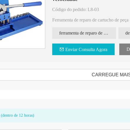
ferramenta profissional e fácil de usar, pr
Com sua funcionalidade versátil, compatibi
Código do pedido: L8-03
uma companheira essencial para dentistas,
de mão odontológicas.
Ferramenta de reparo de cartucho de peça 
Fir para a maioria das marcas do mercado, 
ferramenta de reparo de peça de mão
de
D
Enviar Consulta Agora
CARREGUE MAI
 (dentro de 12 horas)