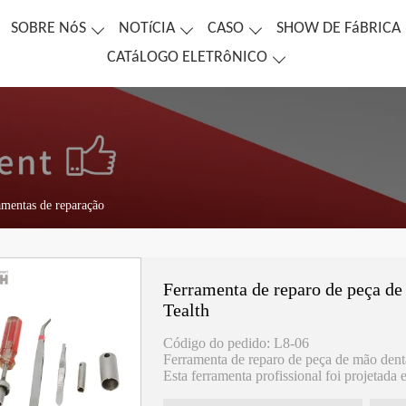
SOBRE NóS
NOTíCIA
CASO
SHOW DE FáBRICA
CATáLOGO ELETRôNICO
amentas de reparação
Ferramenta de reparo de peça de
Tealth
Código do pedido: L8-06
Ferramenta de reparo de peça de mão dentá
Esta ferramenta profissional foi projetada
de baixa velocidade de irrigação interna T