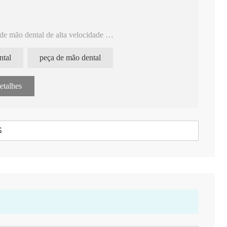
ojetada para manter e reparar peças de mão odontológicas.
lidade universal e design compacto, esta ferramenta é
 garantindo o desempenho ideal e a longevidade das peças
de mão dental de alta velocidade
fácil de operar.
ntal
peça de mão dental
etalhes
S