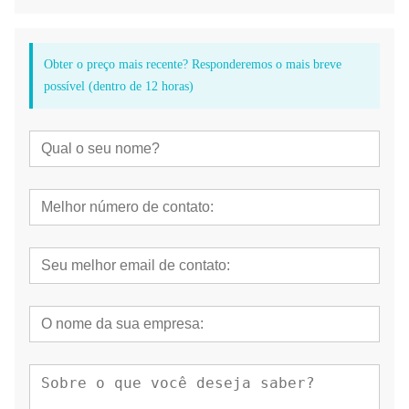
Passo 2: Remova a ponta da seringa de 3 vias, bloqueie o
dispositivo nela.
Etapa 3: pressione o botão de ar para pulverizar.
Obter o preço mais recente? Responderemos o mais breve
possível (dentro de 12 horas)
Vantagens:
Custo-benefício, fácil de operar.
Adequado para todas as marcas de lubrificantes.
Disponível para peça de mão 99% de baixa velocidade no
mercado.
Prolongue a vida útil da peça de mão.