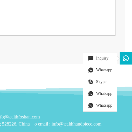
Inquiry
Whatsapp
Skype
Whatsapp
Whatsapp
@tealthfoshan.com
ng 528226, China
o email :
info@tealthhandpiece.com