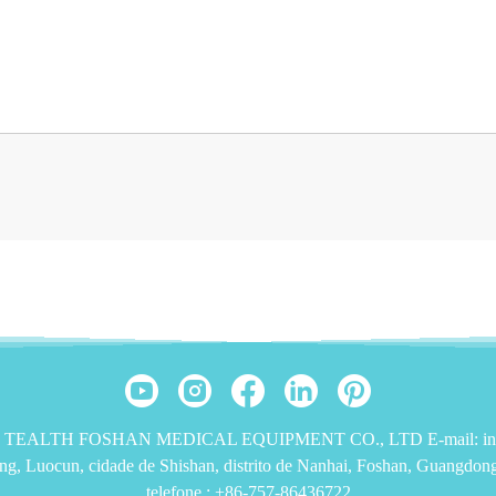
019 TEALTH FOSHAN MEDICAL EQUIPMENT CO., LTD E-mail: info
ang, Luocun, cidade de Shishan, distrito de Nanhai, Foshan, Guangdo
telefone :
+86-757-86436722