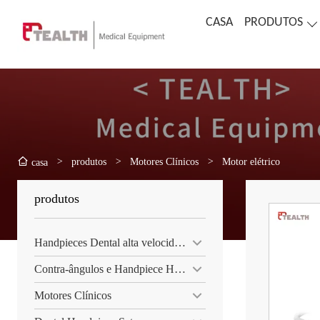
CASA
PRODUTOS
>
produtos
>
Motores Clínicos
>
Motor elétrico
casa
produtos
Handpieces Dental alta velocidade
Contra-ângulos e Handpiece Hetero
Motores Clínicos