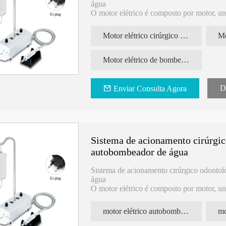
água
O motor elétrico é composto por motor, uni
de refrigeração.
Destina-se ao uso em cirurgia oral dentári
Motor elétrico cirúrgico odontológico
Mo
Código do pedido: DIL-21C
CE: 3050EM-1
Motor elétrico de bombeamento automático de água
Motor sem escova
D
Enviar Consulta Agora
Torque: 17N.cm
Velocidade de rotação 0-50.000 r/min
Água de resfriamento: 0-100ml/min
Sistema de acionamento cirúrgi
Água com autobombeamento
autobombeador de água
Sistema de acionamento cirúrgico odont
água
O motor elétrico é composto por motor, uni
líquido refrigerante.
É destinado ao uso em cirurgia oral odonto
motor elétrico autobombeante
mo