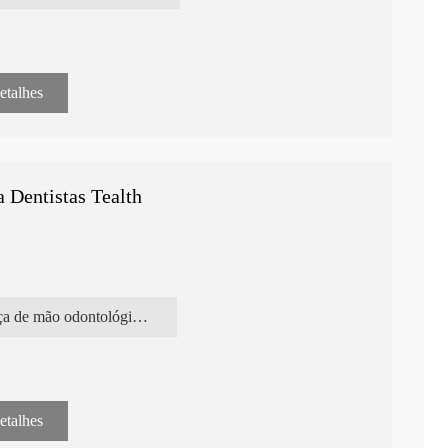
etalhes
*80*17mm
 Dentistas Tealth
peça de mão odontológica de baixa rotação
etalhes