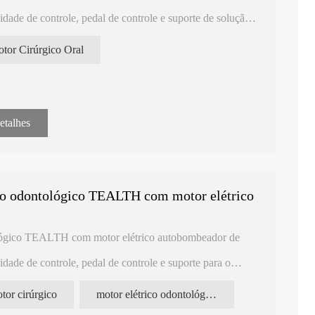
dade de controle, pedal de controle e suporte de solução
a e procedimentos cirúrgicos por pessoal qualificado.
tor Cirúrgico Oral
etalhes
co odontológico TEALTH com motor elétrico
ológico TEALTH com motor elétrico autobombeador de
dade de controle, pedal de controle e suporte para o
lógica e procedimentos cirúrgicos por pessoal qualificado.
tor cirúrgico
motor elétrico odontológico