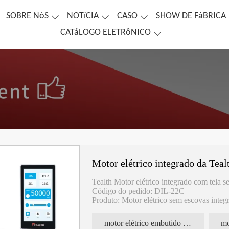
SOBRE NóS
NOTíCIA
CASO
SHOW DE FáBRICA
CATáLOGO ELETRôNICO
Motor elétrico integrado da Teal
Tealth Motor elétrico integrado com tela se
Código do pedido: DIL-22C
Produto: Motor elétrico sem escovas inte
Características:
Velocidade de rotação: 2000~40000 rpm
motor elétrico embutido para uso odontológico
Torque: 3 N.cm