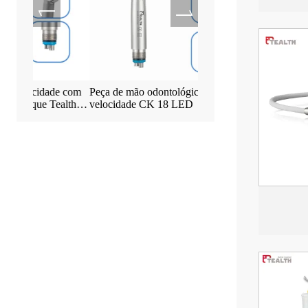
de com
Peça de mão odontológica de alta
Máquina de Implante Mot
Tealth®
velocidade CK 18 LED
EM-3 com Tela Sensível