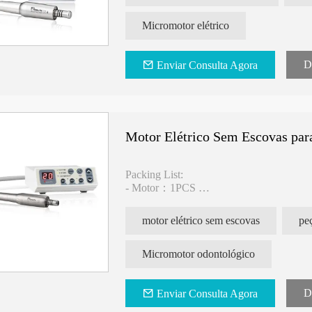
Tensão: DC 24V-36V
Dimensões do motor: 22*C74mm
Micromotor elétrico
Peso: 77g
Barulho:<60dB
Luz: LED (branca)
D
Enviar Consulta Agora
Dimensões do sistema de controle: 148
Motor Elétrico Sem Escovas para
Packing List:
- Motor：1PCS
-Control PC board：1PCS
-Power adapter jack ：1PCS
motor elétrico sem escovas
Features:
Micromotor odontológico
1. Troque head, powerful
2. Quiet, noise less than 60dB
3. Motor size: Φ22*L71mm
D
Enviar Consulta Agora