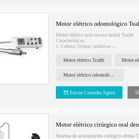
Motor elétrico odontológico Tea
Motor elétrico sem escova dental Tealth
Características:
or Tealth
Peça de mão odontológica CK 11
Lâminas de serra pa
1. Cabeça Troque, poderosa
 ao Toque
LED de alta velocidade com
cirúrgica
2. Silencioso, ruído inferior a 60dB
rolamentos alemães
3. Tamanho do motor: Φ22*L71mm
Motor elétrico Tealth
Motor el
4. Tensão: DC24V
Lista de embalagem:
Motor elétrico odontológico
-Motor: 1PCS
-Placa de controle pc: 1pcs
-Conector do adaptador de energia: 1PCS
D
Enviar Consulta Agora
Motor elétrico cirúrgico oral den
Sistema de acionamento cirúrgico dental