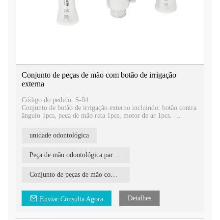
Conjunto de peças de mão com botão de irrigação
externa
Código do pedido: S-04
Conjunto de botão de irrigação externo incluindo: botão contra
ângulo 1pcs, peça de mão reta 1pcs, motor de ar 1pcs.
Irrigação externa, tipo mandril de botão, cabeça de botão de
2,35 mm ou 1,6 mm para escolha.
unidade odontológica
Conector de motor pneumático de 4 ou 2 furos, controle de
avanço e reverso para ajustar o controle
Peça de mão odontológica para irrigação externa
Conjunto de peças de mão com botão de irrigação externa
Detalhes
Enviar Consulta Agora