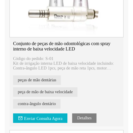
Conjunto de peças de mão odontológicas com spray
interno de baixa velocidade LED
Código do pedido: S-01
Kit de irrigação interna LED de baixa velocidade incluindo:
Contra-ângulo LED 1pcs, peça de mão reta 1pcs, motor
pneumático 1pcs.
Contra-ângulo LED, gerador E, autoiluminado, tipo mandril
peças de mão dentárias
de botão.
Cabeças de broca CA de 2,35 mm e broca FG de 1,60 mm para
escolha.
peça de mão de baixa velocidade
Conector de motor pneumático de 4 ou 2 furos, adequado para
diferentes necessidades dos clientes.
contra-ângulo dentário
Detalhes
Enviar Consulta Agora