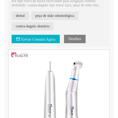
Kit tipo trava de baixa velocidade para irrigação externa
incluindo: contra-ângulo tipo trava 1pcs, peça de mão reta
1pcs, motor pneumático 1pcs.
1. Mandril tipo trava, fácil de usar
dental
peça de mão odontológica
2. Alta qualidade
3. Conectores de motor pneumático de 4 ou 2 furos para
escolha
contra-ângulo dentário
4. Feito de alumínio
Código do pedido: S-06
1. Mandril tipo trava, fácil de usar
Detalhes
Enviar Consulta Agora
2. Corpo de alumínio de alta qualidade
3. Conectores de motor pneumático de 4 ou 2 furos para
escolha