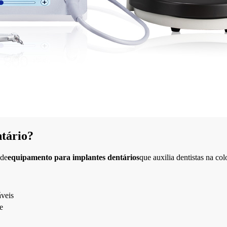
tário?
 de
equipamento para implantes dentários
que auxilia dentistas na co
áveis
e