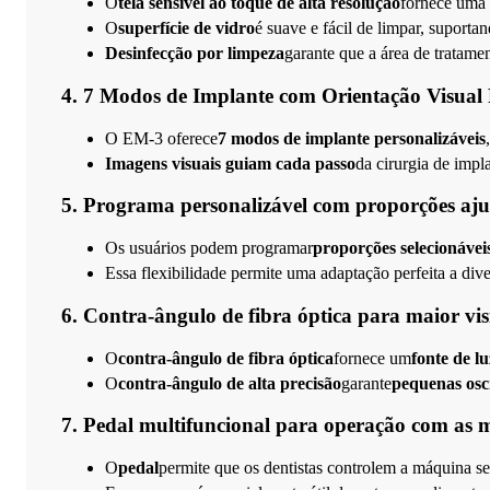
O
tela sensível ao toque de alta resolução
fornece uma i
O
superfície de vidro
é suave e fácil de limpar, suporta
Desinfecção por limpeza
garante que a área de tratame
4. 7 Modos de Implante com Orientação Visual 
O EM-3 oferece
7 modos de implante personalizáveis
Imagens visuais guiam cada passo
da cirurgia de impl
5. Programa personalizável com proporções aju
Os usuários podem programar
proporções selecionáveis 
Essa flexibilidade permite uma adaptação perfeita a dive
6. Contra-ângulo de fibra óptica para maior vis
O
contra-ângulo de fibra óptica
fornece um
fonte de lu
O
contra-ângulo de alta precisão
garante
pequenas osc
7. Pedal multifuncional para operação com as m
O
pedal
permite que os dentistas controlem a máquina s