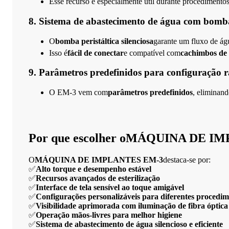
Esse recurso é especialmente útil durante procedimento
8. Sistema de abastecimento de água com bomba p
O
bomba peristáltica silenciosa
garante um fluxo de águ
Isso é
fácil de conectar
e compatível com
cachimbos de 
9. Parâmetros predefinidos para configuração 
O EM-3 vem com
parâmetros predefinidos
, eliminan
Por que escolher o
MÁQUINA DE IM
O
MÁQUINA DE IMPLANTES EM-3
destaca-se por:
✅
Alto torque e desempenho estável
✅
Recursos avançados de esterilização
✅
Interface de tela sensível ao toque amigável
✅
Configurações personalizáveis para diferentes procedim
✅
Visibilidade aprimorada com iluminação de fibra óptica
✅
Operação mãos-livres para melhor higiene
✅
Sistema de abastecimento de água silencioso e eficiente