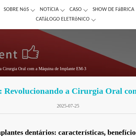
SOBRE NóS
NOTíCIA
CASO
SHOW DE FáBRICA
CATáLOGO ELETRôNICO
 a Cirurgia Oral com a Máquina de Implante EM-3
: Revolucionando a Cirurgia Oral c
2025-07-25
lantes dentários: características, benefíci