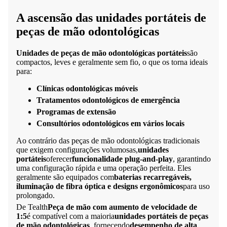
A ascensão das unidades portáteis de
peças de mão odontológicas
Unidades de peças de mão odontológicas portáteis
são
compactos, leves e geralmente sem fio, o que os torna ideais
para:
Clínicas odontológicas móveis
Tratamentos odontológicos de emergência
Programas de extensão
Consultórios odontológicos em vários locais
Ao contrário das peças de mão odontológicas tradicionais
que exigem configurações volumosas,
unidades
portáteis
oferecer
funcionalidade plug-and-play
, garantindo
uma configuração rápida e uma operação perfeita. Eles
geralmente são equipados com
baterias recarregáveis,
iluminação de fibra óptica e designs ergonômicos
para uso
prolongado.
De Tealth
Peça de mão com aumento de velocidade de
1:5
é compatível com a maioria
unidades portáteis de peças
de mão odontológicas
, fornecendo
desempenho de alta