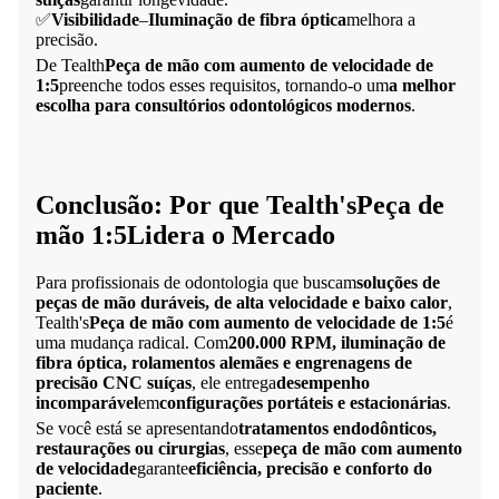
✅
Visibilidade
–
Iluminação de fibra óptica
melhora a
precisão.
De Tealth
Peça de mão com aumento de velocidade de
1:5
preenche todos esses requisitos, tornando-o um
a melhor
escolha para consultórios odontológicos modernos
.
Conclusão: Por que Tealth's
Peça de
mão 1:5
Lidera o Mercado
Para profissionais de odontologia que buscam
soluções de
peças de mão duráveis, de alta velocidade e baixo calor
,
Tealth's
Peça de mão com aumento de velocidade de 1:5
é
uma mudança radical. Com
200.000 RPM, iluminação de
fibra óptica, rolamentos alemães e engrenagens de
precisão CNC suíças
, ele entrega
desempenho
incomparável
em
configurações portáteis e estacionárias
.
Se você está se apresentando
tratamentos endodônticos,
restaurações ou cirurgias
, esse
peça de mão com aumento
de velocidade
garante
eficiência, precisão e conforto do
paciente
.