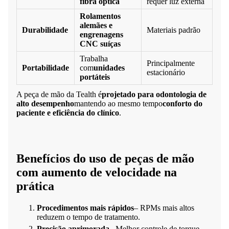
fibra óptica
requer luz externa
Rolamentos
alemães e
Durabilidade
Materiais padrão
engrenagens
CNC suíças
Trabalha
Principalmente
Portabilidade
com
unidades
estacionário
portáteis
A peça de mão da Tealth é
projetado para odontologia de
alto desempenho
mantendo ao mesmo tempo
conforto do
paciente e eficiência do clínico
.
Benefícios do uso de peças de mão
com aumento de velocidade na
prática
Procedimentos mais rápidos
– RPMs mais altos
reduzem o tempo de tratamento.
Precisão aprimorada
– Melhor controle de torque