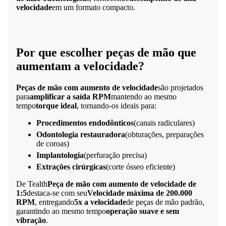
velocidade
em um formato compacto.
Por que escolher peças de mão que
aumentam a velocidade?
Peças de mão com aumento de velocidade
são projetados
para
amplificar a saída RPM
mantendo ao mesmo
tempo
torque ideal
, tornando-os ideais para:
Procedimentos endodônticos
(canais radiculares)
Odontologia restauradora
(obturações, preparações
de coroas)
Implantologia
(perfuração precisa)
Extrações cirúrgicas
(corte ósseo eficiente)
De Tealth
Peça de mão com aumento de velocidade de
1:5
destaca-se com seu
Velocidade máxima de 200.000
RPM
, entregando
5x a velocidade
de peças de mão padrão,
garantindo ao mesmo tempo
operação suave e sem
vibração
.