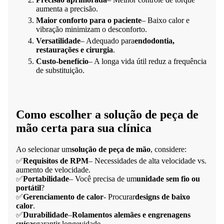
aumenta a precisão.
Maior conforto para o paciente
– Baixo calor e
vibração minimizam o desconforto.
Versatilidade
– Adequado para
endodontia,
restaurações e cirurgia
.
Custo-benefício
– A longa vida útil reduz a frequência
de substituição.
Como escolher a solução de peça de
mão certa para sua clínica
Ao selecionar um
solução de peça de mão
, considere:
✅
Requisitos de RPM
– Necessidades de alta velocidade vs.
aumento de velocidade.
✅
Portabilidade
– Você precisa de um
unidade sem fio ou
portátil
?
✅
Gerenciamento de calor
- Procurar
designs de baixo
calor
.
✅
Durabilidade
–
Rolamentos alemães e engrenagens
suíças
garantir longevidade.