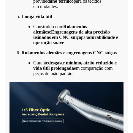
previne
dano térmico
para os tecidos
circundantes.
Longa vida útil
Construído com
Rolamentos
alemães
e
Engrenagens de alta precisão
usinadas em CNC suíço
para
durabilidade e
operação suave
.
Rolamentos alemães e engrenagens CNC suíças
Garante
desgaste mínimo, atrito reduzido e
vida útil prolongada
em comparação com
peças de mão padrão.