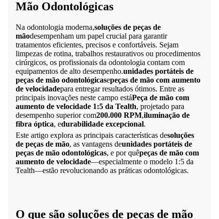
Mão Odontológicas
Na odontologia moderna,
soluções de peças de
mão
desempenham um papel crucial para garantir
tratamentos eficientes, precisos e confortáveis. Sejam
limpezas de rotina, trabalhos restaurativos ou procedimentos
cirúrgicos, os profissionais da odontologia contam com
equipamentos de alto desempenho.
unidades portáteis de
peças de mão odontológicas
e
peças de mão com aumento
de velocidade
para entregar resultados ótimos. Entre as
principais inovações neste campo está
Peça de mão com
aumento de velocidade 1:5 da Tealth
, projetado para
desempenho superior com
200.000 RPM
,
iluminação de
fibra óptica
, e
durabilidade excepcional
.
Este artigo explora as principais características de
soluções
de peças de mão
, as vantagens de
unidades portáteis de
peças de mão odontológicas
, e por quê
peças de mão com
aumento de velocidade
—especialmente o modelo 1:5 da
Tealth—estão revolucionando as práticas odontológicas.
O que são soluções de peças de mão