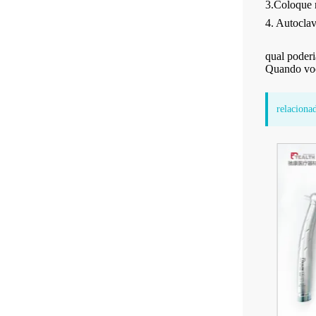
3.Coloque 
4. Autocla
qual poder
Quando voc
relaciona