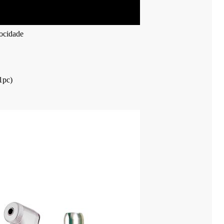
locidade
1pc)