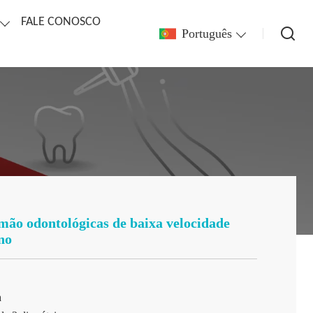
FALE CONOSCO
Português
mão odontológicas de baixa velocidade
no
a