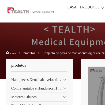
CASA
PRODUTOS
>
produtos
>
Conjunto de peças de mão odontológicas de bai
casa
produtos
Handpieces Dental alta velocidade
Contra-ângulos e Handpiece Hetero
Motores Clínicos