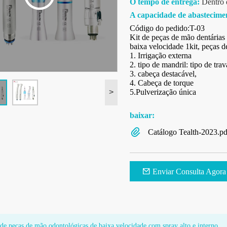
O tempo de entrega:
Dentro d
A capacidade de abastecime
Código do pedido:T-03
Kit de peças de mão dentárias 
baixa velocidade 1kit, peças d
1. Irrigação externa
2. tipo de mandril: tipo de trav
3. cabeça destacável,
4. Cabeça de torque
5.Pulverização única
>
baixar:
Catálogo Tealth-2023.pd
Enviar Consulta Agora
de peças de mão odontológicas de baixa velocidade com spray alto e interno