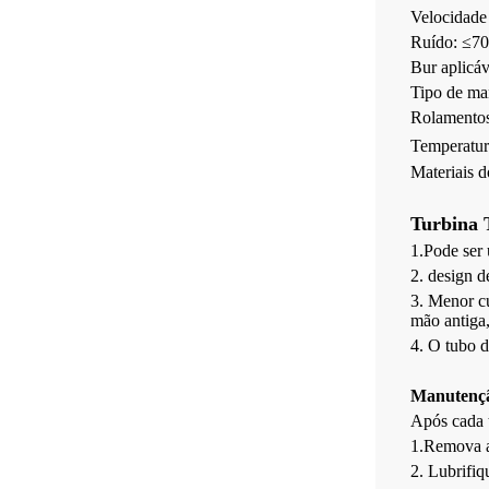
Velocidade
Ruído: ≤7
Bur aplicá
Tipo de man
Rolamentos
Temperatur
Materiais d
Turbina 
1.Pode se
2. design d
3. Menor cu
mão antiga
4. O tubo d
Manutenção
Após cada t
1.Remova a
2. Lubrifiq