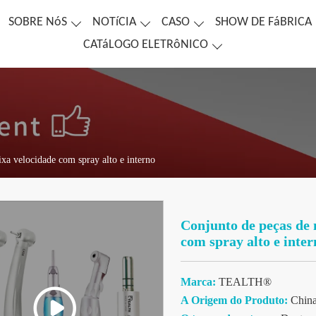
SOBRE NóS
NOTíCIA
CASO
SHOW DE FáBRICA
CATáLOGO ELETRôNICO
xa velocidade com spray alto e interno
Conjunto de peças de 
com spray alto e inter
Marca:
TEALTH®
A Origem do Produto:
Chin