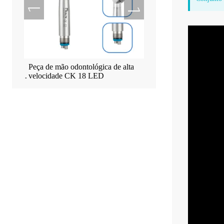
de com
Peça de mão odontológica de alta
Máquina de Implante Mot
Tealth®
velocidade CK 18 LED
EM-3 com Tela Sensível