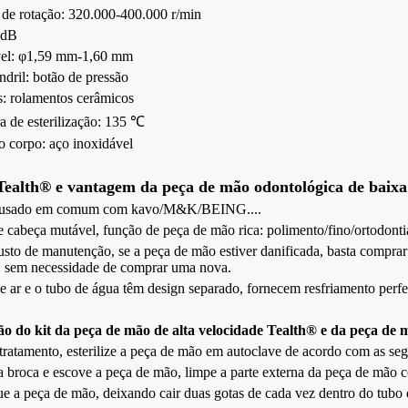
 de rotação: 320.000-400.000 r/min
0dB
vel: φ1,59 mm-1,60 mm
dril: botão de pressão
: rolamentos cerâmicos
a de esterilização: 135 ℃
o corpo: aço inoxidável
Tealth® e vantagem da peça de mão odontológica de baixa
r usado em comum com kavo/M&K/BEING....
e cabeça mutável, função de peça de mão rica: polimento/fino/ortodonti
sto de manutenção, se a peça de mão estiver danificada, basta comprar
, sem necessidade de comprar uma nova.
e ar e o tubo de água têm design separado, fornecem resfriamento perfe
 do kit da peça de mão de alta velocidade Tealth® e da peça de m
ratamento, esterilize a peça de mão em autoclave de acordo com as seg
 broca e escove a peça de mão, limpe a parte externa da peça de mão 
ue a peça de mão, deixando cair duas gotas de cada vez dentro do tubo d